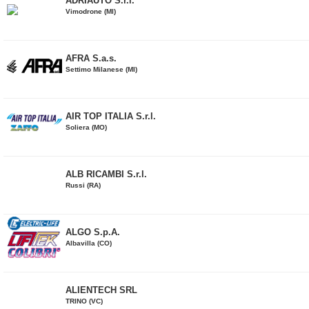
ADRIAUTO S.r.l.
Vimodrone (MI)
AFRA S.a.s.
Settimo Milanese (MI)
AIR TOP ITALIA S.r.l.
Soliera (MO)
ALB RICAMBI S.r.l.
Russi (RA)
ALGO S.p.A.
Albavilla (CO)
ALIENTECH SRL
TRINO (VC)