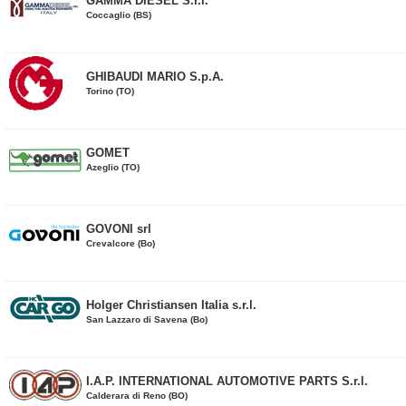
GAMMA DIESEL S.r.l.
Coccaglio (BS)
GHIBAUDI MARIO S.p.A.
Torino (TO)
GOMET
Azeglio (TO)
GOVONI srl
Crevalcore (Bo)
Holger Christiansen Italia s.r.l.
San Lazzaro di Savena (Bo)
I.A.P. INTERNATIONAL AUTOMOTIVE PARTS S.r.l.
Calderara di Reno (BO)