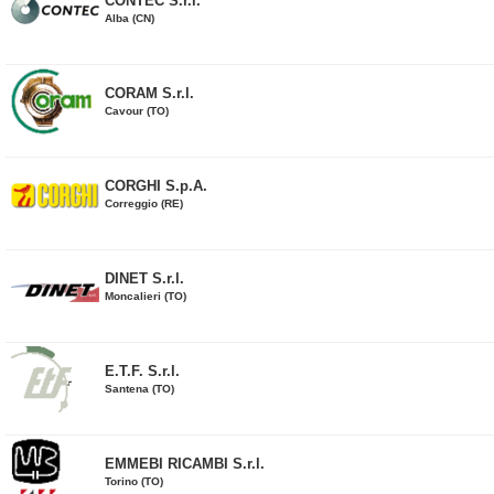
CONTEC S.r.l.
Alba (CN)
CORAM S.r.l.
Cavour (TO)
CORGHI S.p.A.
Correggio (RE)
DINET S.r.l.
Moncalieri (TO)
E.T.F. S.r.l.
Santena (TO)
EMMEBI RICAMBI S.r.l.
Torino (TO)