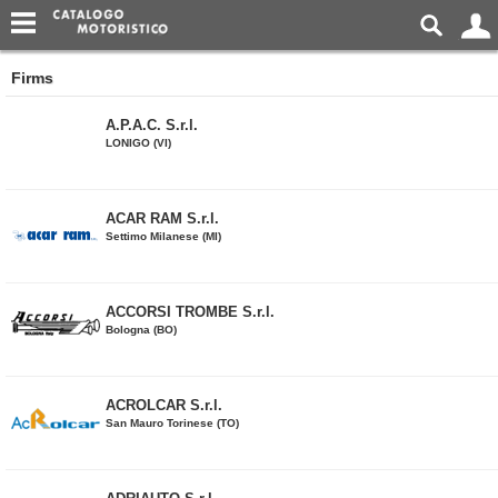
Firms
A.P.A.C. S.r.l.
LONIGO (VI)
ACAR RAM S.r.l.
Settimo Milanese (MI)
ACCORSI TROMBE S.r.l.
Bologna (BO)
ACROLCAR S.r.l.
San Mauro Torinese (TO)