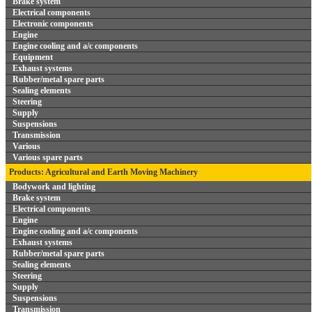
Brake system
Electrical components
Electronic components
Engine
Engine cooling and a/c components
Equipment
Exhaust systems
Rubber/metal spare parts
Sealing elements
Steering
Supply
Suspensions
Transmission
Various
Various spare parts
Products: Agricultural and Earth Moving Machinery
Bodywork and lighting
Brake system
Electrical components
Engine
Engine cooling and a/c components
Exhaust systems
Rubber/metal spare parts
Sealing elements
Steering
Supply
Suspensions
Transmission