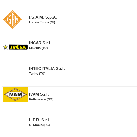
I.S.A.M. S.p.A.
Locate Triulzi (MI)
INCAR S.r.l.
Druento (TO)
INTEC ITALIA S.r.l.
Torino (TO)
IVAM S.r.l.
Pettenasco (NO)
L.P.R. S.r.l.
S. Nicolò (PC)