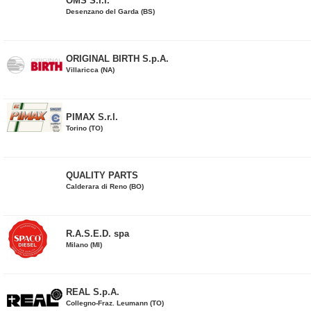
OMS S.r.l.
Desenzano del Garda (BS)
ORIGINAL BIRTH S.p.A.
Villaricca (NA)
PIMAX S.r.l.
Torino (TO)
QUALITY PARTS
Calderara di Reno (BO)
R.A.S.E.D. spa
Milano (MI)
REAL S.p.A.
Collegno-Fraz. Leumann (TO)