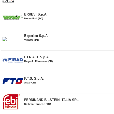
ERREVI S.p.A.
Moncalieri (TO)
Experica S.p.A.
Vignate (MI)
F.I.R.A.D. S.p.A.
Bagnolo Piemonte (CN)
F.T.S. S.p.A.
Alba (CN)
FERDINAND BILSTEIN ITALIA SRL
Settimo Torinese (TO)