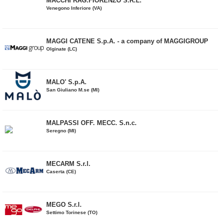
MACCHI RAG.FIORENZO S.R.L.
Venegono Inferiore (VA)
MAGGI CATENE S.p.A. - a company of MAGGIGROUP
Olginate (LC)
MALO' S.p.A.
San Giuliano M.se (MI)
MALPASSI OFF. MECC. S.n.c.
Seregno (MI)
MECARM S.r.l.
Caserta (CE)
MEGO S.r.l.
Settimo Torinese (TO)