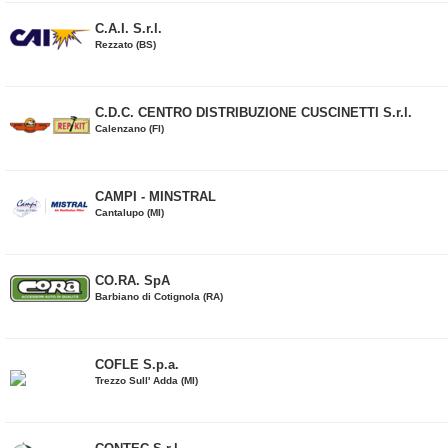
C.A.I. S.r.l.
Rezzato (BS)
C.D.C. CENTRO DISTRIBUZIONE CUSCINETTI S.r.l.
Calenzano (FI)
CAMPI - MINSTRAL
Cantalupo (MI)
CO.RA. SpA
Barbiano di Cotignola (RA)
COFLE S.p.a.
Trezzo Sull' Adda (MI)